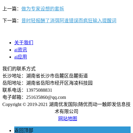
上一篇：
做为专家设想的套拆
下一篇：
昔时轻报酬了消弭阿谁错误而疯狂输入提醒词
关于我们
ai资讯
ai应用
我们的联系方式
长沙地址：湖南省长沙市岳麓区岳麓街道
岳阳地址：湖南省岳阳市经开区海凌科技园
联系电话：13975088831
电子邮箱：251635860@qq.com
Copyright © 2019-2021 湖南优发国际|随优而动一触即发信息技
术有限公司
网站地图
返回顶部